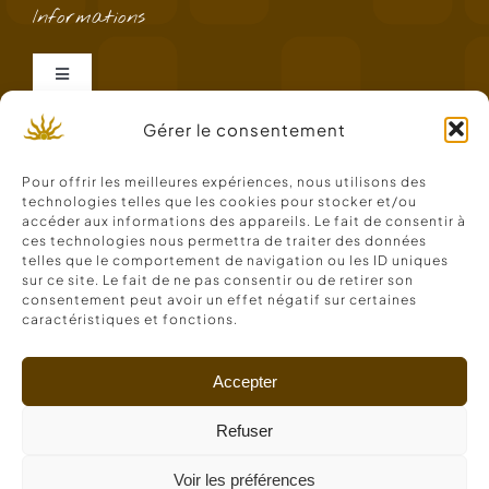
Informations
Navigation
à
bascule
Gérer le consentement
Mentions légales
Pour offrir les meilleures expériences, nous utilisons des
Politique RGPD
technologies telles que les cookies pour stocker et/ou
accéder aux informations des appareils. Le fait de consentir à
ces technologies nous permettra de traiter des données
telles que le comportement de navigation ou les ID uniques
C.G.V.
sur ce site. Le fait de ne pas consentir ou de retirer son
consentement peut avoir un effet négatif sur certaines
caractéristiques et fonctions.
Politique de cookies (UE)
© 2020 - 2026 | Atzavara | Tous droits réservés |
Créé en Pays Catalan par l'agence
Identity
Accepter
Refuser
Voir les préférences