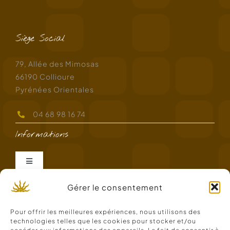
Siège Social
79, Allée des Mimosas
66190 Collioure
Pyrénées Orientales
04 68 98 16 74
Informations
Navigation
à
bascule
Gérer le consentement
Mentions légales
Pour offrir les meilleures expériences, nous utilisons des
Politique RGPD
technologies telles que les cookies pour stocker et/ou