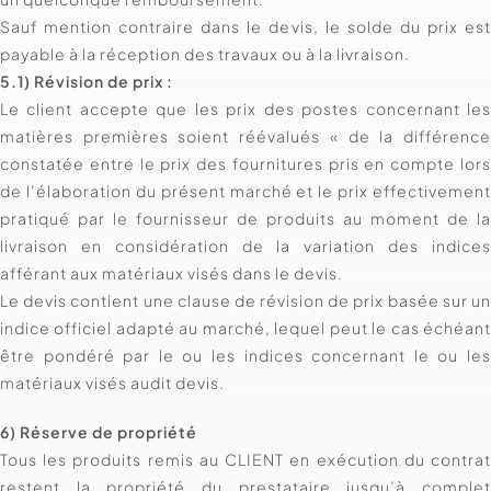
Sauf mention contraire dans le devis, le solde du prix es
payable à la réception des travaux ou à la livraison.
5.1) Révision de prix :
Le client accepte que les prix des postes concernant le
matières premières soient réévalués « de la différenc
constatée entre le prix des fournitures pris en compte lor
de l’élaboration du présent marché et le prix effectivemen
pratiqué par le fournisseur de produits au moment de l
livraison en considération de la variation des indice
afférant aux matériaux visés dans le devis.
Le devis contient une clause de révision de prix basée sur u
indice officiel adapté au marché, lequel peut le cas échéan
être pondéré par le ou les indices concernant le ou le
matériaux visés audit devis.
6) Réserve de propriété
Tous les produits remis au CLIENT en exécution du contra
restent la propriété du prestataire jusqu’à comple