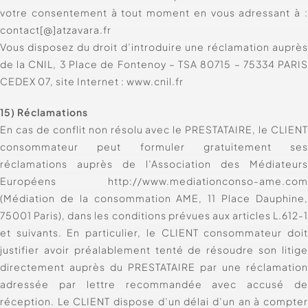
votre consentement à tout moment en vous adressant à 
contact[@]atzavara.fr
Vous disposez du droit d’introduire une réclamation auprè
de la CNIL, 3 Place de Fontenoy – TSA 80715 – 75334 PARI
CEDEX 07, site Internet : www.cnil.fr
15) Réclamations
En cas de conflit non résolu avec le PRESTATAIRE, le CLIEN
consommateur peut formuler gratuitement se
réclamations auprès de l’Association des Médiateur
Européens http://www.mediationconso-ame.co
(Médiation de la consommation AME, 11 Place Dauphine
75001 Paris), dans les conditions prévues aux articles L.612-
et suivants. En particulier, le CLIENT consommateur doi
justifier avoir préalablement tenté de résoudre son litig
directement auprès du PRESTATAIRE par une réclamatio
adressée par lettre recommandée avec accusé d
réception. Le CLIENT dispose d’un délai d’un an à compte