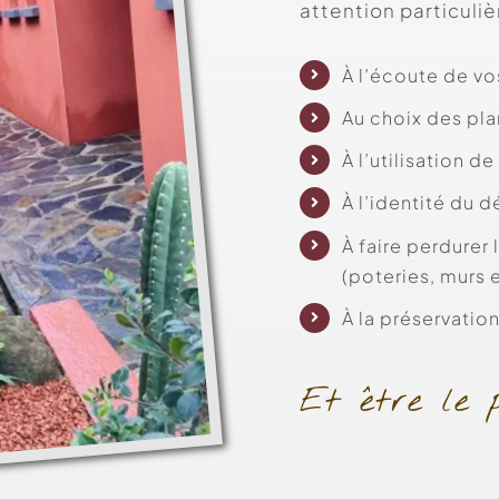
attention particuliè
À l’écoute de v
Au choix des pla
À l’utilisation d
À l’identité du 
À faire perdurer 
(poteries, murs 
À la préservatio
Et être le p